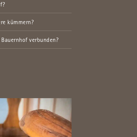
f?
iere kümmern?
m Bauernhof verbunden?