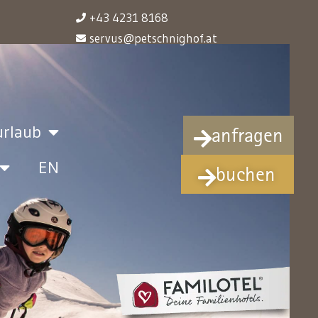
+43 4231 8168
servus@petschnighof.at
urlaub
anfragen
EN
buchen