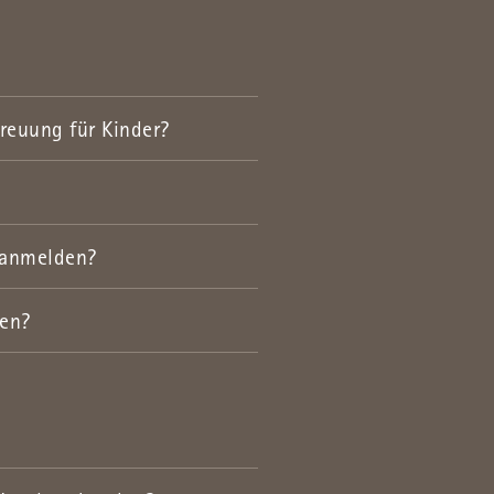
reuung für Kinder?
 anmelden?
sen?