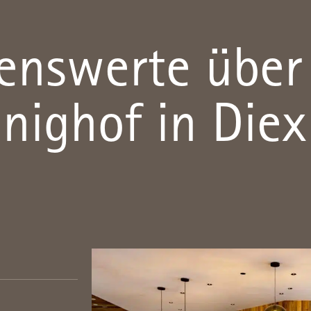
senswerte über
nighof in Diex